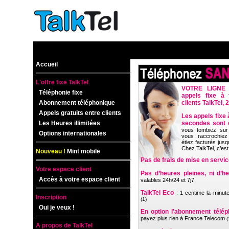
Accueil
L'offre fixe TalkTel
VOTRE LIGNE 
Téléphonie fixe
appels fixe à 
Abonnement téléphonique
clients TalkTel, 2
Appels gratuits entre clients
Les appels fixe 
Les Heures illimitées
secondes sont g
vous tombiez sur
Options internationales
vous raccrochiez
étiez facturés jusq
Chez TalkTel, c’est 
Nouveau !
Mint mobile
Pas de frais de mise en servi
Votre espace client
Pas d’heures pleines, ni d’h
Accès à votre espace client
valables 24h/24 et 7j7.
TalkTel Eco
: 1 centime la minute
Inscription
(1)
Oui je veux !
En option l’abonnement télép
payez plus rien à France Telecom
(
A propos de TalkTel